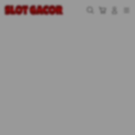
Skip
to
Cari
Troli
Login
Navigation
content