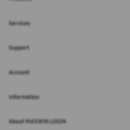
Buka
Services
Buka
Support
Buka
Account
Buka
Information
Buka
About MAXWIN LOGIN