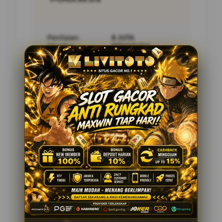
Penilaian
8 JUTA
Member
PENGGUNA
Minimal Depo
10.000
Layanan Pelanggan
24/7
Platform
SLOT GACOR
PROMOSI SPESIAL
BONUS MEMBER BARU 300%
Minimal Depo Rp. 10.000