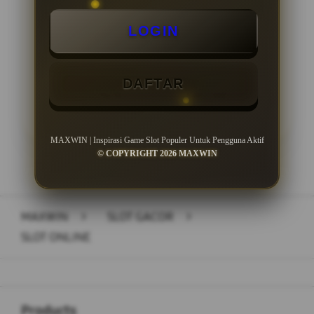
Minimal Wede Rp 10.000
LOGIN
DAFTAR
LOGIN
DAFTAR
MAXWIN | Inspirasi Game Slot Populer Untuk Pengguna Aktif
© COPYRIGHT 2026 MAXWIN
Layer Popup Close
MAXWIN
>
SLOT GACOR
>
SLOT ONLINE
Buka
Footer Navigation
Products