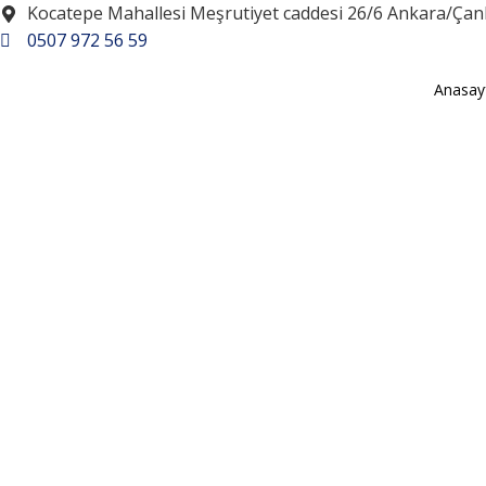
Kocatepe Mahallesi Meşrutiyet caddesi 26/6 Ankara/Ça
0507 972 56 59
Anasay