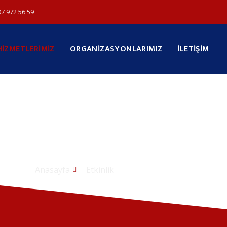
7 972 56 59
HIZMETLERIMIZ
ORGANIZASYONLARIMIZ
İLETIŞIM
Anasayfa
Etkinlik