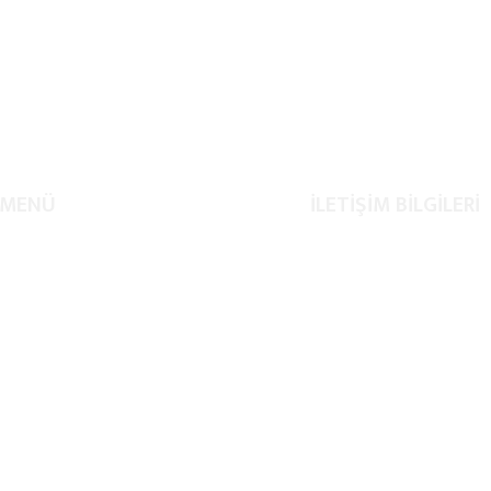
MENÜ
İLETİŞİM BİLGİLERİ
Anasayfa
0507 972 56 59
Hakkımızda
info@06angoratur.c
Hizmetlerimiz
Kocatepe Mahallesi Me
Çankaya
Organizasyonlarımız
İletişim