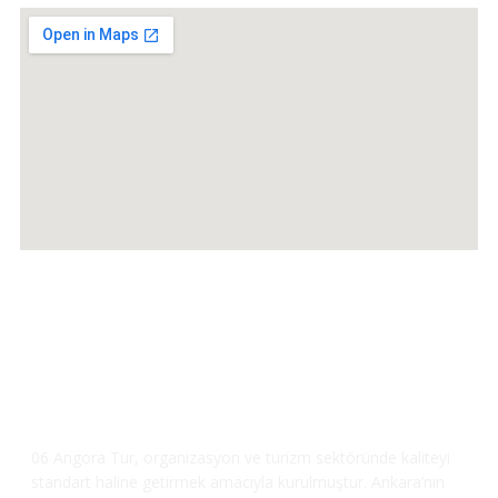
06 Angora Tur, organizasyon ve turizm sektöründe kaliteyi
standart haline getirmek amacıyla kurulmuştur. Ankara’nın