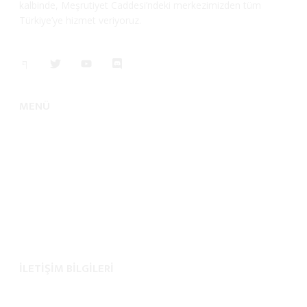
kalbinde, Meşrutiyet Caddesi’ndeki merkezimizden tüm
Türkiye’ye hizmet veriyoruz.
MENÜ
Anasayfa
Hakkımızda
Hizmetlerimiz
Organizasyonlarımız
İletişim
İLETİŞİM BİLGİLERİ
0507 972 56 59