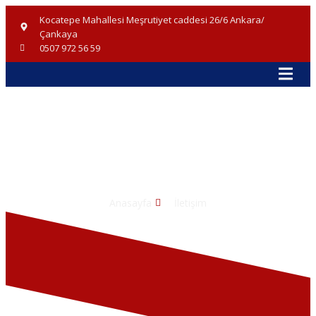
Kocatepe Mahallesi Meşrutiyet caddesi 26/6 Ankara/
Çankaya
0507 972 56 59
Anasayfa
İletişim