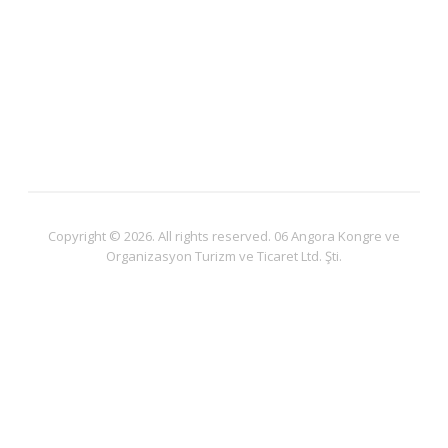
info@06angoratur.com
Kocatepe Mahallesi Meşrutiyet caddesi 26/6 Ankara/
Çankaya
Copyright © 2026. All rights reserved. 06 Angora Kongre ve
Organizasyon Turizm ve Ticaret Ltd. Şti.